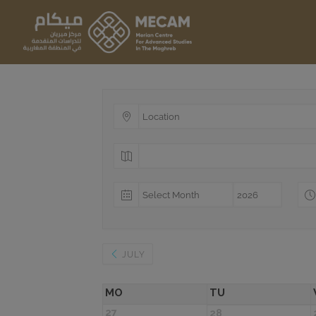
JULY
MO
TU
27
28