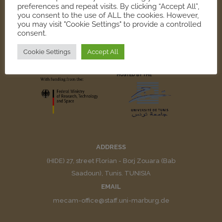
preferences and repeat visits. By clicking “Accept All”,
you consent to the use of ALL the cookies. However,
you may visit "Cookie Settings" to provide a controlled
consent.
Cookie Settings
Accept All
ADDRESS
(HIDE) 27, street Florian - Borj Zouara (Bab
Saadoun), Tunis. TUNISIA
EMAIL
mecam-office@staff.uni-marburg.de