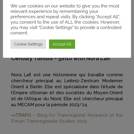
#MEMOIRE & JUSTICE
/
#MECAM
We use cookies on our website to give you the most
relevant experience by remembering your
preferences and repeat visits. By clicking “Accept All”,
FORUM TRANSREGIONALE STUDIEN
–
you consent to the use of ALL the cookies. However,
PUBLISHED 21. SEPTEMBER 2023 · UPDATED 11.
you may visit "Cookie Settings" to provide a controlled
FEBRUARY 2025
consent.
Cookie Settings
Accept All
Women Resisting Colonization: Female
Rebels in Late 19th- and Early 20th-
Century Tunisia – 5in10 with Nora Lafi
Nora Lafi est une historienne qui travaille comme
chercheur principal au Leibniz-Zentrum Moderner
Orient à Berlin. Elle est spécialisée dans l’étude de
l’Empire ottoman et des sociétés du Moyen-Orient
et de l’Afrique du Nord. Elle est chercheur principal
au MECAM pour la période 2023/24.
=>TRAFO
– Blog for Transregional Research of the
Forum Transregionale Studien, 2023