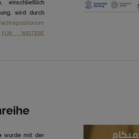
 einschließlich
rung, wird durch
achrepositorium
FÜR WEITERE
reihe
e
wurde mit der