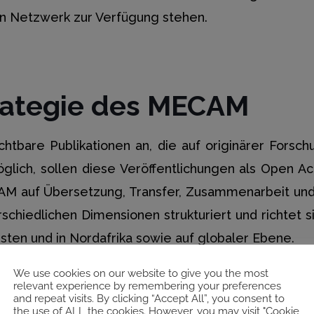
n Netzwerk zur Verfügung stehen.
trategie des MECAM
htbare Publikationen an, die auf originärer Forsch
lich, sollen diese Veröffentlichungen als Open Ac
AM auf Übersetzung, Transfer, Zusammenarbeit und Ö
rschiedlichen Dimensionen strukturiert und richtet 
sten und in Nordafrika sowie auf globaler Ebene.
We use cookies on our website to give you the most
relevant experience by remembering your preferences
and repeat visits. By clicking “Accept All”, you consent to
the use of ALL the cookies. However, you may visit "Cookie