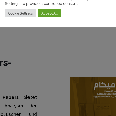
tionsformate
Settings" to provide a controlled consent.
Cookie Settings
Accept All
rs-
 Papers
bietet
e Analysen der
politischen und