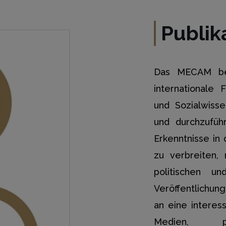
Publik
Das MECAM bef
internationale 
und Sozialwiss
und durchzufüh
Erkenntnisse in
zu verbreiten,
politischen un
Veröffentlichun
an eine interess
Medien, pol