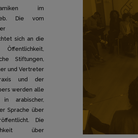
ynamiken im
hreb. Die vom
er
htet sich an die
Öffentlichkeit,
che Stiftungen,
ler und Vertreter
raxis und der
pers werden alle
n arabischer,
her Sprache über
ffentlicht. Die
chkeit über