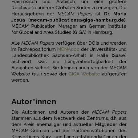
Französisch und Arabisch, um eine größere
Reichweite auch im Globalen Süden zu erlangen. Die
Herausgeberin der
MECAM Papers
ist
Dr. Maria
Josua
(
mecam-publications@giga-hamburg.de)
,
MECAM Publication Manager am German Institute
for Global and Area Studies (GIGA) in Hamburg.
Alle
MECAM Papers
verfügen über DOIs und werden
im Fachrepositorium
MENAdoc
der Universitäts- und
Landesbibliothek Sachsen-Anhalt in Halle (Saale)
archiviert, was die Langzeitverfügbarkeit der
Ausgaben sichert. Sie können auch von der MECAM
Website (s.u.) sowie der
GIGA Website
aufgerufen
werden.
Autor*innen
Die Autorinnen und Autoren der
MECAM Papers
stammen aus dem Netzwerk des Zentrums, d.h. aus
dem Kreis ehemaliger und aktueller Mitglieder der
MECAM-Gremien und der Partnerinstitutionen des
Konsortiums, Kurz- und Langzeitstipendiat*innen, der