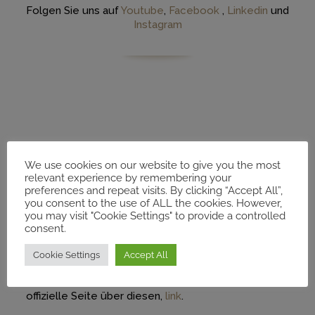
Folgen Sie uns auf
Youtube
,
Facebook
,
Linkedin
und
Instagram
MECAM in den
We use cookies on our website to give you the most
relevant experience by remembering your
preferences and repeat visits. By clicking “Accept All”,
Medien
you consent to the use of ALL the cookies. However,
you may visit "Cookie Settings" to provide a controlled
consent.
Möchten Sie immer auf dem Laufenden bleiben? Sie
Cookie Settings
Accept All
können regelmäßig Artikel über MECAM in den
Nachrichten entdecken. Bitte besuchen Sie die
offizielle Seite über diesen,
link
.