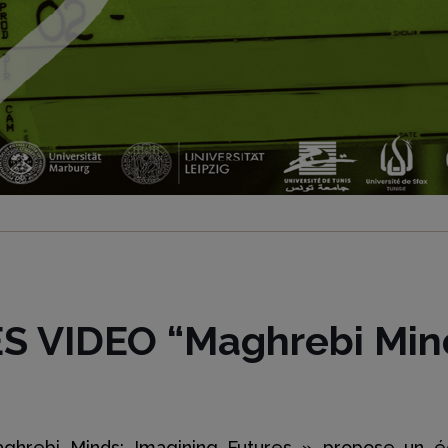
 VIDEO “Maghrebi Mind
hrebi Minds: Imagining Futures » propose un écla