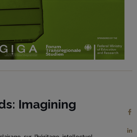
s: Imagining
irage sur l’héritage intellectuel