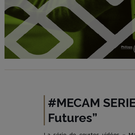
#MECAM SERIES
Futures”
La série de courtes vidéos « Mag