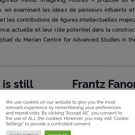
, en examinant les idées de penseurs influents et 
 les contributions de figures intellectuelles maje
nce actuelle et leur rôle potentiel dans la construc
ceptuel du Merian Centre for Advanced Studies in
s still
Frantz Fano
Oussedik
We use cookies on our website to give you the most
relevant experience by remembering your preferences
and repeat visits. By clicking “Accept All”, you consent to
e ; Faculté des Sciences
Fatma Oussedik
(
Prof. de
the use of ALL the cookies. However, you may visit "Cookie
Settings" to provide a controlled consent.
Tunis / Directeur du
d’anthropologie, Universit