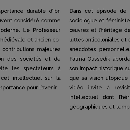
portance durable d’Ibn
Dans cet épisode de 
souvent considéré comme
sociologue et féministe 
moderne. Le Professeur
œuvres et l’héritage d
e médiévale et ancien co-
luttes anticoloniales et
 contributions majeures
anecdotes personnelles
on des sociétés et de
Fatma Oussedik aborde 
nvite les spectateurs à
son impact historique sur
cet intellectuel sur la
que sa vision utopique 
portance pour l’avenir.
vidéo invite à revis
intellectuel dont l’hé
géographiques et tempo