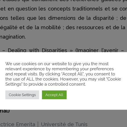
et en question les concepts traditionnels et se 
ons telles que les dimensions de la disparité ; de
négalité et de la mobilité ; des ressources et de la 
imagination.
– Dealing with Disparities » (Imaginer l’avenir – 
la série aborde et analyse les processus par lesq
We use cookies on our website to give you the most
és et négociés dans le sillage des révolutions ara
relevant experience by remembering your preferences
and repeat visits. By clicking “Accept All”, you consent to
ions contemporaines, elle est également ouverte 
the use of ALL the cookies. However, you may visit "Cookie
Settings" to provide a controlled consent.
bre accès afin d’atteindre le public le plus large po
Cookie Settings
Accept All
e Maghreb.
ial)
ctrice Emerita │ Université de Tunis