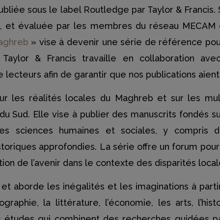
bliée sous le label Routledge par Taylor & Francis. 
ive, et évaluée par les membres du réseau MECAM
Maghreb
» vise à devenir une série de référence pour 
Taylor & Francis travaille en collaboration ave
 lecteurs afin de garantir que nos publications aie
ur les réalités locales du Maghreb et sur les mul
du Sud. Elle vise à publier des manuscrits fondés
s sciences humaines et sociales, y compris des
toriques approfondies. La série offre un forum pour
tion de l’avenir dans le contexte des disparités loca
 et aborde les inégalités et les imaginations à parti
raphie, la littérature, l’économie, les arts, l’hist
es études qui combinent des recherches guidées p