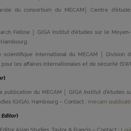
-parole du consortium du MECAM│ Centre d’étud
rch Fellow │ GIGA Institut d’études sur le Moyen-O
), Hambourg
 scientifique international du MECAM │ Division d
pour les affaires internationales et de sécurité (SWP
or
)
 la publication du MECAM │ GIGA Institut d’études 
tudies (GIGA), Hambourg – Contact :
mecam-publicat
 Editor
)
itor Asian Studies, Taylor & Francis – Contact :
Lou