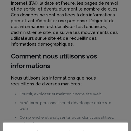
Internet (FAI), la date et l’heure, les pages de renvoi
et de sortie, et éventuellement le nombre de clics.
Ces données ne sont pas liées à des informations
permettant d’identifier une personne. L’objectif de
ces informations est d’analyser les tendances,
d’administrer le site, de suivre les mouvements des
utilisateurs sur le site et de recueillir des
informations démographiques.
Comment nous utilisons vos
informations
Nous utilisons les informations que nous
recueillons de diverses manières :
Fournir, exploiter et maintenir notre site web.
Améliorer, personnaliser et développer notre site
web.
Comprendre et analyser la façon dont vous utilisez
notre site web.