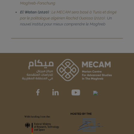
Maghreb-Forschung
El Watan (2020)
:
Le MECAM sera basé à Tunis et dirigé
par le politologue algérien Rachid Ouaissa (2020)
: Un
nouvel Institut pour mieux comprendre le Maghreb