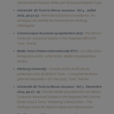
Gemeinsame Podcast-Reihe zum Wissenschaftsjahr 2024
Université de Tunis la Revue Joussour Vol 4 , Juillet
2025, pp.51-53 :
Internationalisation et excellence : les
stratégies de visibilité de l’Université de Marburg
(Allemagne)
Communiqué de presse 19 septembre 2025 :
The Merian
Centre for Advanced Studies in the Maghreb (MECAM),
Tunis, Tunisie
Radio Tunis Chaine Internationale RTCI :
Les villes dans
l’imaginaire arabe : entre fiction, réalité et perspectives
d’aveni
Marburg University
:
Compte-rendu de l’École de
printemps 2025 de l’ENIS à Tunis – « Imaginer les futurs :
gérer les disparités » (27 mai 2025, Tunis, Tunisie)
Université de Tunis la Revue Joussour Vol 3 , Decembre
2024, pp.27- 29 :
Premier atelier de publication du Merian
Centre for Advanced Studies in the Maghreb (MECAM) en
février 2024 à Tunis/ Mastering Cultural Data – The
Marburg Center for Digital Culture and Infrastructure