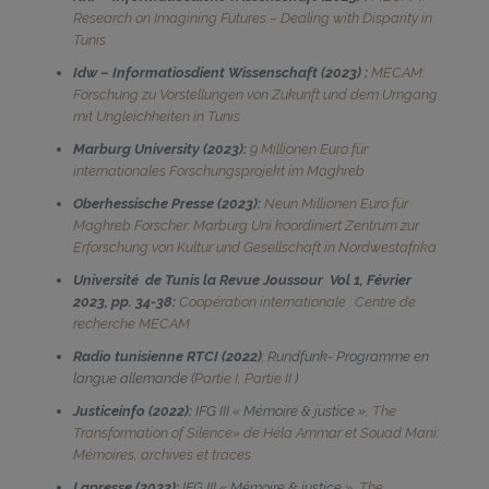
Research on Imagining Futures – Dealing with Disparity in
Tunis
Idw – Informatiosdient Wissenschaft (2023) :
MECAM:
Forschung zu Vorstellungen von Zukunft und dem Umgang
mit Ungleichheiten in Tunis
Marburg University (202
3
):
9 Millionen Euro für
internationales Forschungsprojekt im Maghreb
Oberhessische Presse (2023):
Neun Millionen Euro für
Maghreb Forscher: Marburg Uni koordiniert Zentrum zur
Erforschung von Kultur und Gesellschaft in Nordwestafrika
Université de Tunis la Revue Joussour Vol 1, Février
2023, pp. 34-38:
Coopération internationale : Centre de
recherche MECAM
Radio tunisienne RTCI (2022)
: Rundfunk- Programme en
langue allemande (
Partie I
,
Partie II
)
Justiceinfo (2022):
IFG III « Mémoire & justice »,
The
Transformation of Silence» de Héla Ammar et Souad Mani:
Mémoires, archives et traces
Lapresse (2022):
IFG III « Mémoire & justice »,
The