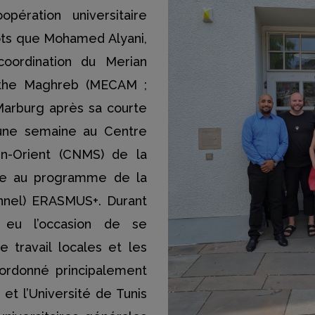
pération universitaire
mots que Mohamed Alyani,
oordination du Merian
 the Maghreb (MECAM ;
Marburg après sa courte
 une semaine au Centre
n-Orient (CNMS) de la
râce au programme de la
sonnel) ERASMUS+. Durant
 eu l’occasion de se
 travail locales et les
ordonné principalement
 et l’Université de Tunis