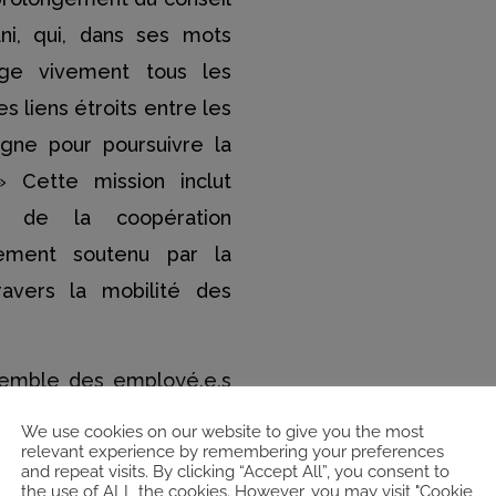
i, qui, dans ses mots
rage vivement tous les
liens étroits entre les
gne pour poursuivre la
 Cette mission inclut
 de la coopération
ivement soutenu par la
travers la mobilité des
semble des employé.e.s
sus de l’administration
We use cookies on our website to give you the most
relevant experience by remembering your preferences
 de la bibliothèque, des
and repeat visits. By clicking “Accept All”, you consent to
 encore des services
the use of ALL the cookies. However, you may visit "Cookie