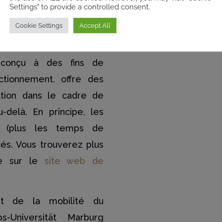
Settings" to provide a controlled consent.
tudiants. Chacun a ainsi
Cookie Settings
Accept All
à l’étranger au sein d’une
rise ou d’une institution
, conçu à des fins de
ctionnement, offre des
cation dans le cadre de
-delà. En principe, les
s (plus les temps de
és. Vous trouverez plus
me sur le
site web de
ret de la mobilité du
s-Universität Marburg