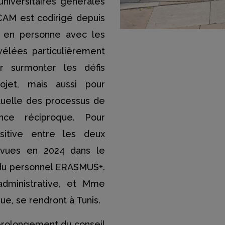
 universitaires générales
CAM est codirigé depuis
s en personne avec les
élées particulièrement
r surmonter les défis
rojet, mais aussi pour
tuelle des processus de
ance réciproque. Pour
sitive entre les deux
révues en 2024 dans le
du personnel ERASMUS+.
dministrative, et Mme
ue, se rendront à Tunis.
e prolongement du conseil