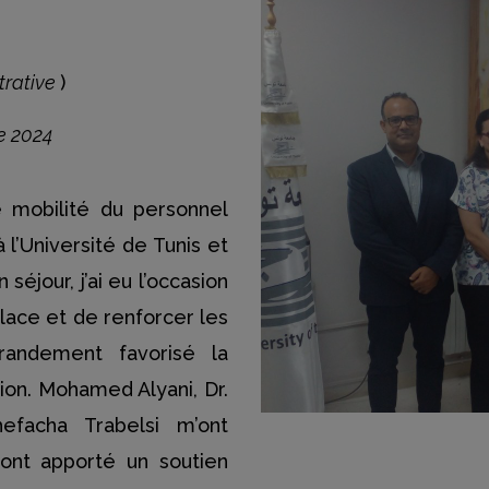
trative
)
e 2024
mobilité du personnel
l’Université de Tunis et
jour, j’ai eu l’occasion
lace et de renforcer les
randement favorisé la
tion. Mohamed Alyani, Dr.
efacha Trabelsi m’ont
’ont apporté un soutien