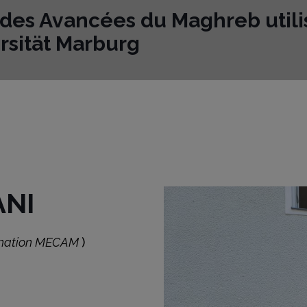
udes Avancées du Maghreb utili
ersität Marburg
ANI
dination MECAM
)