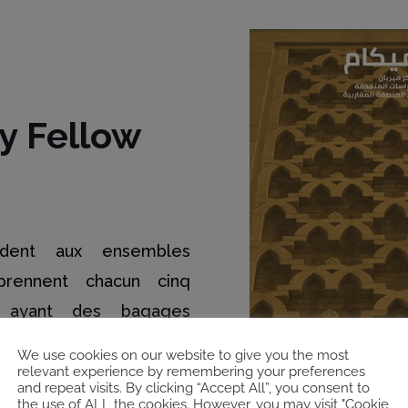
ry Fellow
dent aux ensembles
rennent chacun cinq
or ayant des bagages
We use cookies on our website to give you the most
relevant experience by remembering your preferences
sur le site du MECAM à
and repeat visits. By clicking “Accept All”, you consent to
the use of ALL the cookies. However, you may visit "Cookie