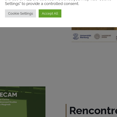
 de quatre mois.
Settings" to provide a controlled consent.
Cookie Settings
Accept All
erches seront ensuite
vail commun.
Rencontr