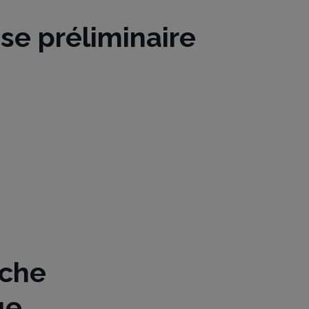
se préliminaire
rche
ue