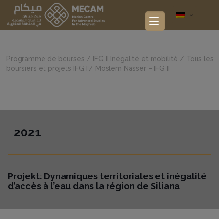
Programme de bourses
/
IFG II Inégalité et mobilité
/
Tous les
boursiers et projets IFG II
/
Moslem Nasser – IFG II
2021
Projekt: Dynamiques territoriales et inégalité
d’accès à l’eau dans la région de Siliana