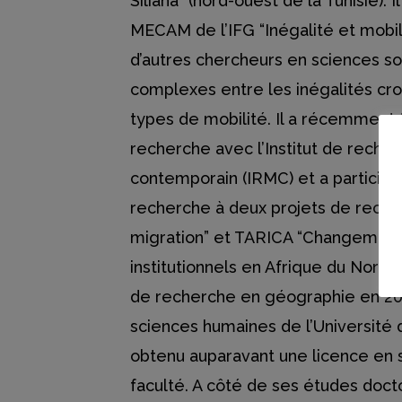
Siliana” (nord-ouest de la Tunisie).
MECAM de l’IFG “Inégalité et mobili
d’autres chercheurs en sciences soc
complexes entre les inégalités cro
types de mobilité. Il a récemment
recherche avec l’Institut de reche
contemporain (IRMC) et a participé 
recherche à deux projets de reche
migration” et TARICA “Changements
institutionnels en Afrique du Nord”.
de recherche en géographie en 201
sciences humaines de l’Université 
obtenu auparavant une licence en
faculté. A côté de ses études doct