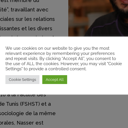
 Il est membre du
té”, travaillant avec
iales sur les relations
issantes et les divers
 terminé une mission de
rche sur le Maghreb
We use cookies on our website to give you the most
relevant experience by remembering your preferences
en tant qu’assistant de
and repeat visits. By clicking “Accept All”, you consent to
the use of ALL the cookies. However, you may visit "Cookie
rche, à savoir “ProGreS
Settings" to provide a controlled consent.
 politiques et socio-
Cookie Settings
Accept All
 Il a terminé son master
8 à la Faculté des
de Tunis (FSHST) et a
 sociologie de la même
orales, Nasser est