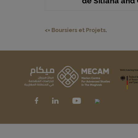
de Siliana an
<= Boursiers et Projets
.