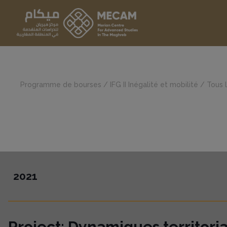
Programme de bourses
/
IFG II Inégalité et mobilité
/
Tous l
2021
Project: Dynamiques territoria