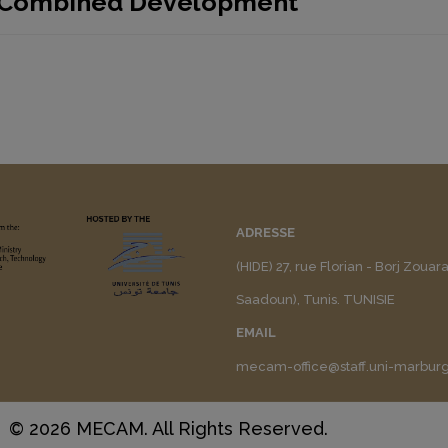
d Combined Development
ADRESSE
(HIDE) 27, rue Florian - Borj Zouar
Saadoun), Tunis. TUNISIE
EMAIL
mecam-office@staff.uni-marbur
© 2026 MECAM. All Rights Reserved.
Muffin group