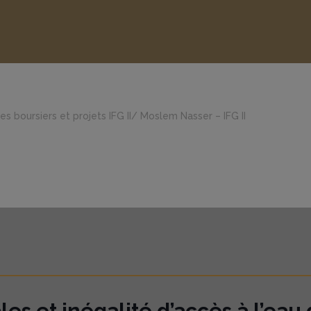
es boursiers et projets IFG II
/
Moslem Nasser – IFG II
les et inégalité d’accès à l’eau 