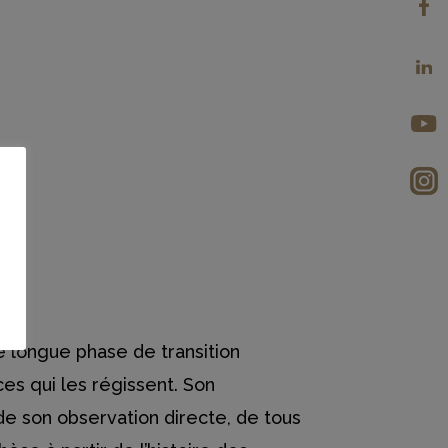
e longue phase de transition
ces qui les régissent. Son
 de son observation directe, de tous