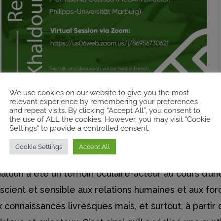
We use cookies on our website to give you the most
relevant experience by remembering your preferences
and repeat visits. By clicking “Accept All”, you consent to
the use of ALL the cookies. However, you may visit "Cookie
Settings" to provide a controlled consent.
Cookie Settings
Accept All
aldûn a été un témoin oculaire-acteur au cours d’un
nscient et sensible aux relations humaines et aux for
 connaissances livresques mais, et surtout, à partir