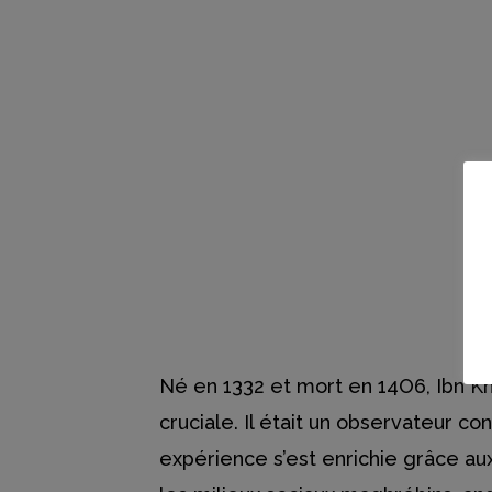
Né en 1332 et mort en 14O6, Ibn Kh
cruciale. Il était un observateur co
expérience s’est enrichie grâce aux