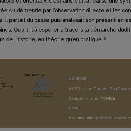
lous et orientaux. C’est ainsi qu’il a réalisé une synt
tayée ou démentie par l’observation directe et les cons
 il partait du passé puis analysait son présent en es
es. Qu’a-t-il à espérer à travers la démarche dudit
de l’histoire, en théorie qu’en pratique ?
ADRESSE
(HIDE) 27, rue Florian - Borj Zouar
Saadoun), Tunis. TUNISIE
EMAIL
mecam-office@staff.uni-marbur