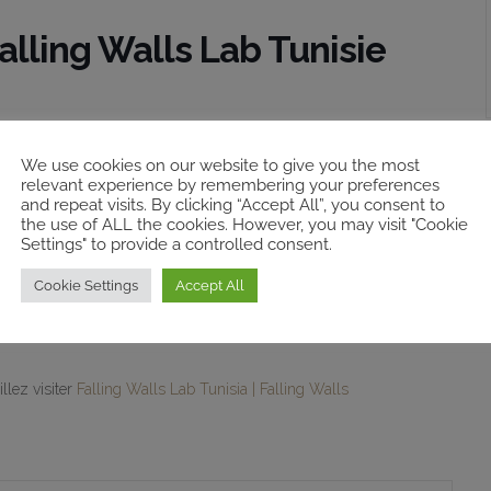
alling Walls Lab Tunisie
MECAM, l’Université de Tunis El Manar et le pôle de l’étudiant
We use cookies on our website to give you the most
relevant experience by remembering your preferences
’annoncer l’édition 2025 du concours Falling Walls Lab Tunisie.
and repeat visits. By clicking “Accept All”, you consent to
the use of ALL the cookies. However, you may visit "Cookie
es professionnels souhaitant présenter leurs idées innovantes, leurs
Settings" to provide a controlled consent.
tifique et sociétal. Chaque candidat disposera de trois minutes pour
Cookie Settings
Accept All
her une place à la finale internationale.
llez visiter
Falling Walls Lab Tunisia | Falling Walls