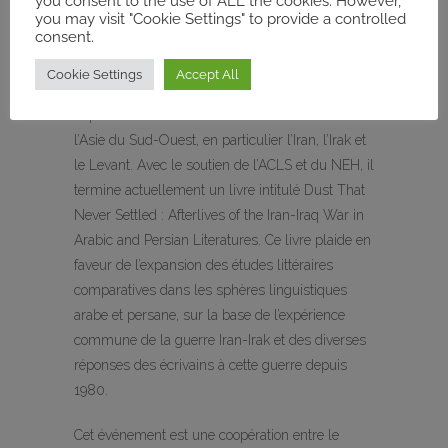
you consent to the use of ALL the cookies. However,
you may visit "Cookie Settings" to provide a controlled
dans la région.
consent.
Les intérêts de recherche et d’enseignement
Cookie Settings
Accept All
d’
Amir Moosavi
couvrent les littératures arabes
et persanes modernes et l’histoire culturelle de
l’Asie du Sud-Ouest, en particulier l’Iran, l’Irak et
le Levant. Avec le soutien de l’ACLS et du NEH, il
termine actuellement un livre intitulé Dust That
Never Settled : Afterlives of the Iran-Iraq War in
Arabic and Persian Literatures. Ce livre plaide en
faveur de l’expansion des études littéraires
comparatives dans les sphères linguistiques
arabe et persane, sur la base de l’expérience
commune de la guerre Iran-Irak et des diverses
réponses des écrivains à cette guerre depuis
1980.
Cet événement est une coopération entre le