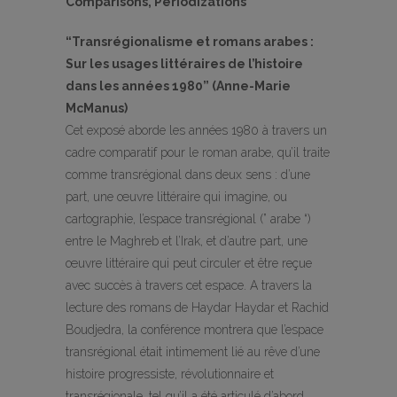
Comparisons, Periodizations
“Transrégionalisme et romans arabes :
Sur les usages littéraires de l’histoire
dans les années 1980” (Anne-Marie
McManus)
Cet exposé aborde les années 1980 à travers un
cadre comparatif pour le roman arabe, qu’il traite
comme transrégional dans deux sens : d’une
part, une œuvre littéraire qui imagine, ou
cartographie, l’espace transrégional (” arabe “)
entre le Maghreb et l’Irak, et d’autre part, une
œuvre littéraire qui peut circuler et être reçue
avec succès à travers cet espace. A travers la
lecture des romans de Haydar Haydar et Rachid
Boudjedra, la conférence montrera que l’espace
transrégional était intimement lié au rêve d’une
histoire progressiste, révolutionnaire et
transrégionale, tel qu’il a été articulé d’abord