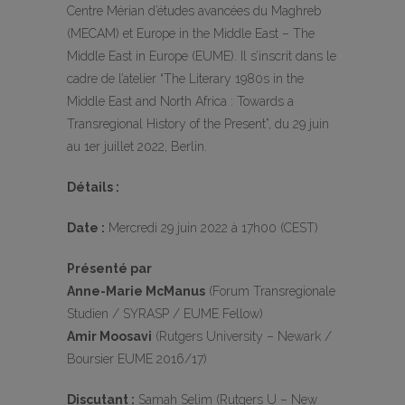
Centre Mérian d’études avancées du Maghreb
(MECAM) et Europe in the Middle East – The
Middle East in Europe (EUME). Il s’inscrit dans le
cadre de l’atelier “The Literary 1980s in the
Middle East and North Africa : Towards a
Transregional History of the Present”, du 29 juin
au 1er juillet 2022, Berlin.
Détails :
Date :
Mercredi 29 juin 2022 à 17h00 (CEST)
Présenté par
Anne-Marie McManus
(Forum Transregionale
Studien / SYRASP / EUME Fellow)
Amir Moosavi
(Rutgers University – Newark /
Boursier EUME 2016/17)
Discutant :
Samah Selim (Rutgers U – New