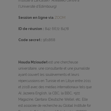
Institute à Lancaster/ Alwaleed Centre à
l’Université d’Edimbourg)
Session en ligne via
ZOOM
ID de réunion :
842 6672 8478
Code secret :
961868
Houda Mzioudet
est une chercheuse
universitaire, une consultante et une journaliste
ayant couvert les soulèvements et leurs
répercussions en Tunisie et en Libye entre 2011
et 2018 avec des médias internationaux tels que
Al Jazeera English, la CBC, la BBC, +972
Magazine, Qantara (Deutsche Welle), etc. Elle
est associée de recherche au Global Institute for