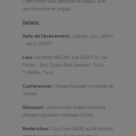
L’intervention sera présentée en anglais, avec
une discussion en anglais.
Details:
Date de l’évènement :
4 janvier 2023, 18h00
– 19h30 (CEST)
Lieu :
Au centre MECAM, à la ISEAHT 27, rue
Florian – Borj Zouara (Bab Saadoun), Tunis.
TUNISIEe, Tunis.
Conférencier :
Houda Mzioudet (Université de
Toronto)
Discutant :
Asma Khalifa (Institut allemand
d’études régionales mondiales (GIGA))
Modérateur :
Guy Eyre (SEPAD au Richardson