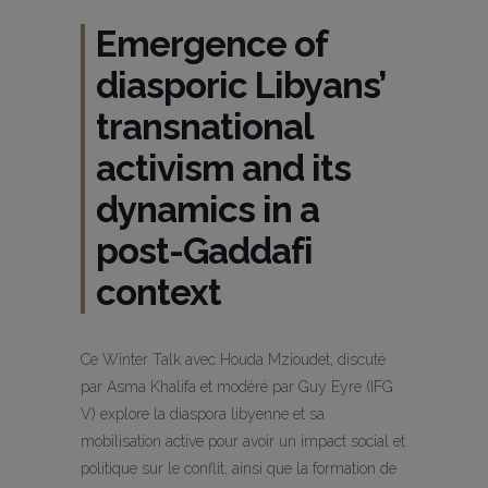
Emergence of
diasporic Libyans’
transnational
activism and its
dynamics in a
post-Gaddafi
context
Ce Winter Talk avec Houda Mzioudet, discuté
par Asma Khalifa et modéré par Guy Eyre (IFG
V) explore la diaspora libyenne et sa
mobilisation active pour avoir un impact social et
politique sur le conflit, ainsi que la formation de