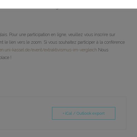
ment social dans différentes régions du monde.
is. Pour une participation en ligne, veuillez vous inscrire sur
le lien vers le zoom. Si vous souhaitez participer à la conférence
gen.uni-kassel.de/event/extraktivismus-im-vergleich
Nous
lace !
+ iCal / Outlook export