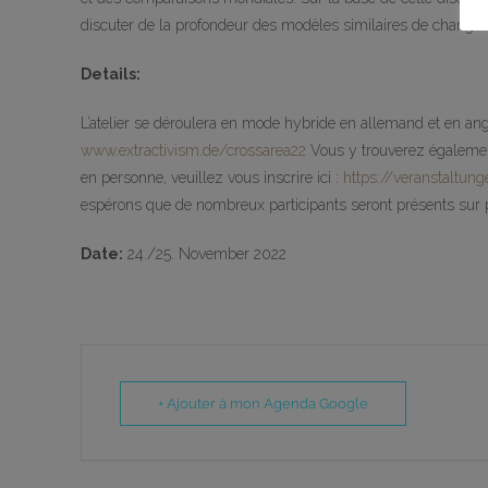
discuter de la profondeur des modèles similaires de change
Details:
L’atelier se déroulera en mode hybride en allemand et en angla
www.extractivism.de/crossarea22
Vous y trouverez également 
en personne, veuillez vous inscrire ici :
https://veranstaltun
espérons que de nombreux participants seront présents sur p
Date:
24./25. November 2022
+ Ajouter à mon Agenda Google