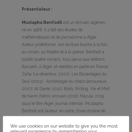
Présentateur :
Mustapha Benfodil
est un écrivain algérien
né en 1968. Il a fait des études de
mathématiques et de journalisme à Alger.
Auteur protéiforme, son écriture touche à la fois
au roman, au théâtre et à la poésie. Benfodil a
publié quatre romans, tous parus aux éditions
Barzakh, à Alger, et réédités en partie en France :
Zarta (Le déserteur, 2000); Les Bavardages du
Seul (2003) ; Archéologie du chaos [amoureux]
(2007; Al Dante, 2012), Body Writing. Vie et Mort
de Karim Fatimi, écrivain (2018; Macula, 2019,
sous le titre Alger, journal intense). Mustapha
Benfodil est l’auteur, en outre, d’une dizaine de
pièces de théâtre et d’un recueil de poésie:
Cocktail Kafkaïne [**Poésie noire**] (Bristol,
We use cookies on our website to give you the most
relevant experience by remembering your