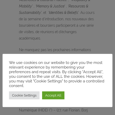
Mobility’
,
‘Memory & Justice’
,
‘Resources &
Sustainability’
, et
‘Identities & Beliefs’
. Au cours
de la semaine d’introduction, nos nouveaux des
boursières et boursiers participeront à une série
de visites, de réunions et d’échanges
académiques.
Ne manquez pas les prochaines informations
sur nos boursiers et leurs projets de recherches !
We use cookies on our website to give you the most
relevant experience by remembering your
Lien
vers les profils de nos boursiers
preferences and repeat visits. By clicking “Accept All”,
you consent to the use of ALL the cookies. However,
you may visit "Cookie Settings" to provide a controlled
consent.
Détails :
Cookie Settings
Accept All
Date :
du 3 au 5 septembre 2024
Lieu
: L’Institut Supérieur d’Ingénierie
Numérique (HIDE) (*) – (27, rue Florian, Borj