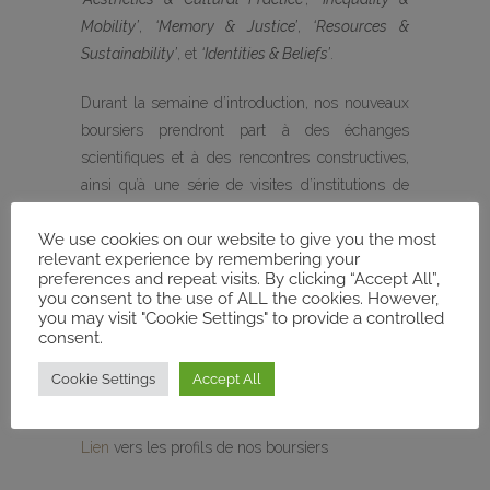
Mobility’
,
‘Memory & Justice’
,
‘Resources &
Sustainability’
, et
‘Identities & Beliefs’
.
Durant la semaine d’introduction, nos nouveaux
boursiers prendront part à des échanges
scientifiques et à des rencontres constructives,
ainsi qu’à une série de visites d’institutions de
recherche. L’objectif de cet évènement est de
We use cookies on our website to give you the most
faciliter l’intégration des boursières et boursiers
relevant experience by remembering your
dans les structures qui soutiendront la
preferences and repeat visits. By clicking “Accept All”,
réalisation de leurs projets académiques.
you consent to the use of ALL the cookies. However,
you may visit "Cookie Settings" to provide a controlled
consent.
Restez connectés pour découvrir prochainement
les profils de nos boursiers et leurs projets de
Cookie Settings
Accept All
recherche !
Lien
vers les profils de nos boursiers