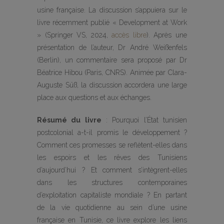
usine française. La discussion s’appuiera sur le
livre récemment publié « Development at Work
» (Springer VS, 2024,
accès libre
). Après une
présentation de l’auteur, Dr André Weißenfels
(Berlin), un commentaire sera proposé par Dr
Béatrice Hibou (Paris, CNRS). Animée par Clara-
Auguste Süß, la discussion accordera une large
place aux questions et aux échanges.
Résumé du livre
: Pourquoi l’État tunisien
postcolonial a-t-il promis le développement ?
Comment ces promesses se reflètent-elles dans
les espoirs et les rêves des Tunisiens
d’aujourd’hui ? Et comment s’intègrent-elles
dans les structures contemporaines
d’exploitation capitaliste mondiale ? En partant
de la vie quotidienne au sein d’une usine
française en Tunisie, ce livre explore les liens