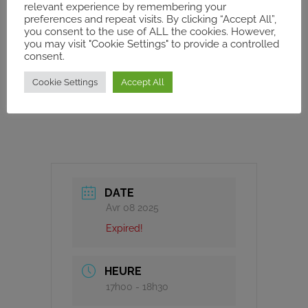
relevant experience by remembering your
preferences and repeat visits. By clicking “Accept All”,
Date Évènement
: 8 avril 2025 à 17h
you consent to the use of ALL the cookies. However,
you may visit "Cookie Settings" to provide a controlled
consent.
Lieu
: MECAM, (HIDE) 27, Rue Florian – Borj
Zouara (Bab Saadoun), Tunis
Cookie Settings
Accept All
En ligne
: Lien
ZOOM
DATE
Avr 08 2025
Expired!
HEURE
17h00 - 18h30