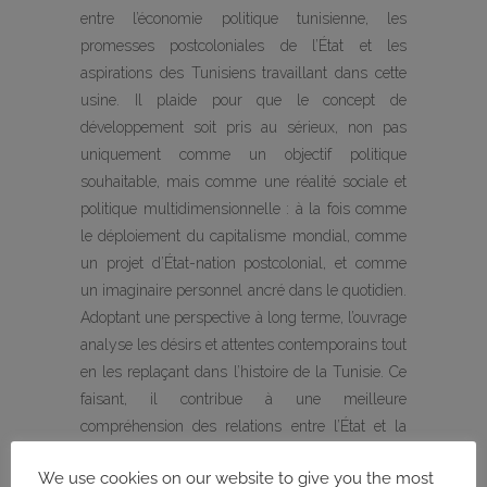
entre l’économie politique tunisienne, les
promesses postcoloniales de l’État et les
aspirations des Tunisiens travaillant dans cette
usine. Il plaide pour que le concept de
développement soit pris au sérieux, non pas
uniquement comme un objectif politique
souhaitable, mais comme une réalité sociale et
politique multidimensionnelle : à la fois comme
le déploiement du capitalisme mondial, comme
un projet d’État-nation postcolonial, et comme
un imaginaire personnel ancré dans le quotidien.
Adoptant une perspective à long terme, l’ouvrage
analyse les désirs et attentes contemporains tout
en les replaçant dans l’histoire de la Tunisie. Ce
faisant, il contribue à une meilleure
compréhension des relations entre l’État et la
société, ainsi que du capitalisme mondial en
We use cookies on our website to give you the most
Tunisie.