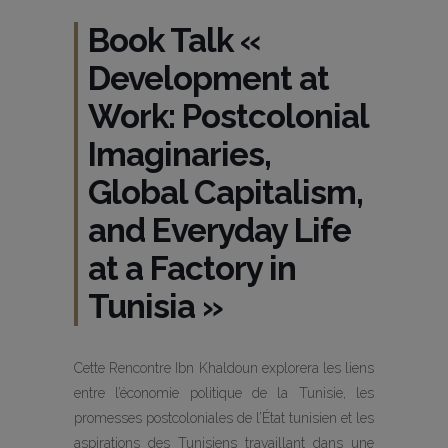
Book Talk «
Development at
Work: Postcolonial
Imaginaries,
Global Capitalism,
and Everyday Life
at a Factory in
Tunisia »
Cette Rencontre Ibn Khaldoun explorera les liens
entre l’économie politique de la Tunisie, les
promesses postcoloniales de l’État tunisien et les
aspirations des Tunisiens travaillant dans une