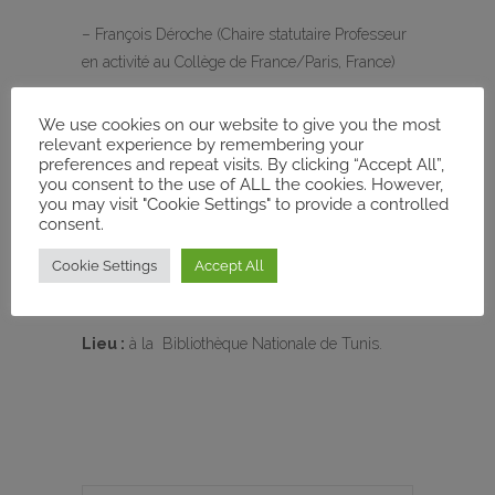
– François Déroche (Chaire statutaire Professeur
en activité au Collège de France/Paris, France)
Le MECAM soutient cette série d’événements
We use cookies on our website to give you the most
avec des fonds propres de son institution
relevant experience by remembering your
preferences and repeat visits. By clicking “Accept All”,
partenaire, la Philipps-Universität Marburg.
you consent to the use of ALL the cookies. However,
you may visit "Cookie Settings" to provide a controlled
Details:
consent.
Cookie Settings
Accept All
Date Conférence: L
e vendredi 20 Janvier
2023 à 15h30
Lieu :
à la Bibliothèque Nationale de Tunis.