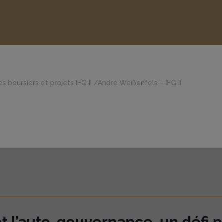
es boursiers et projets IFG II
/
André Weißenfels – IFG II
et l’auto-gouvernance, un défi p