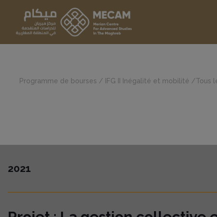
Programme de bourses
/
IFG II Inégalité et mobilité
/
Tous l
2021
Projet : La gestion collective 