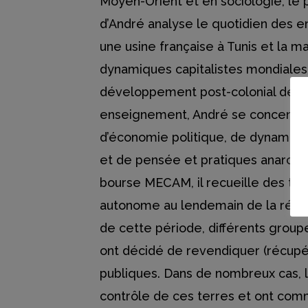
Moyen-Orient et en sociologie, le 
d’André analyse le quotidien des e
une usine française à Tunis et la ma
dynamiques capitalistes mondiales 
développement post-colonial de l’É
enseignement, André se concentre 
d’économie politique, de dynamiqu
et de pensée et pratiques anarchis
bourse MECAM, il recueille des té
autonome au lendemain de la révol
de cette période, différents groupe
ont décidé de revendiquer (récupé
publiques. Dans de nombreux cas, l
contrôle de ces terres et ont com