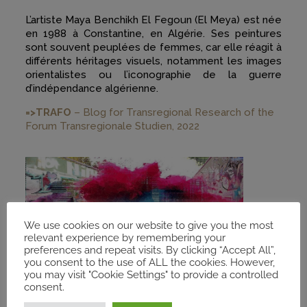
L’artiste Maya Benchikh El Fegoun (El Meya) est née
en 1988 à Constantine, en Algérie. Ses peintures
sont souvent peuplées de femmes, car elle réagit à
différents héritages visuels, notamment les images
orientalistes ou l’iconographie de la guerre
d’indépendance algérienne.
=>TRAFO
– Blog for Transregional Research of the
Forum Transregionale Studien, 2022
We use cookies on our website to give you the most
relevant experience by remembering your
preferences and repeat visits. By clicking “Accept All”,
you consent to the use of ALL the cookies. However,
you may visit "Cookie Settings" to provide a controlled
consent.