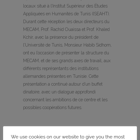
locaux situé à l’Institut Supérieur des Études
Appliquées en Humanités de Tunis (ISEAHT).
Durant cette réception les deux directeurs du
MECAM, Prof. Rachid Ouaissa et Prof. Khaled
Kchir, avec la présence du président de
l’Université de Tunis, Monsieur Habib Sidhom,
ont eu l’occasion de présenter la structure du
MECAM, et de ses grands axes de travail, aux
différents représentants des institutions
allemandes présentes en Tunisie. Cette
présentation a continué autour d’un buffet
dinatoire, avec un dialogue approfondi
concernant les ambitions de ce centre et les
possibles coopérations futures.
Details:
We use cookies on our website to give you the most