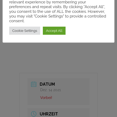
relevant experience by remembering your
preferences and repeat visits. By clicking “Accept All”,
Date:
14.décembre .2021 06:00 PM (Tunis
you consent to the use of ALL the cookies. However,
time)
you may visit "Cookie Settings" to provide a controlled
consent.
La conférence se déroulera en Français dans les
Cookie Settings
Accept All
locaux du MECAM, c/o ISEAHT, 27, rue Florian –
Borj Zouara (Bab Saadoun), Tunis.
DATUM
Dez. 14 2021
Vorbei!
UHRZEIT