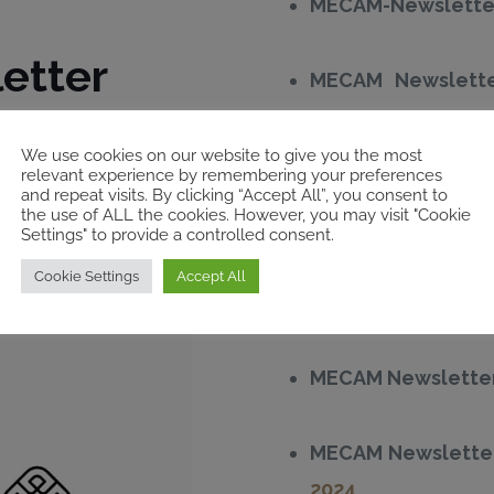
MECAM-Newsletter
etter
MECAM Newslett
2025
We use cookies on our website to give you the most
esten Stand sein? Wir
relevant experience by remembering your preferences
MECAM Newsletter
and repeat visits. By clicking “Accept All”, you consent to
nen Newsletter mit
the use of ALL the cookies. However, you may visit "Cookie
Zentrum.
Settings" to provide a controlled consent.
MECAM Newslet
Cookie Settings
Accept All
Dezember 2024
MECAM Newsletter
MECAM Newsletter
2024