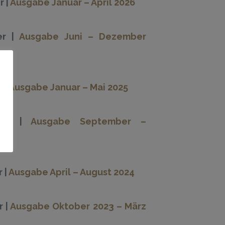
 |
Ausgabe Januar – April 2026
er |
Ausgabe Juni – Dezember
 |
Ausgabe Januar – Mai 2025
ter |
Ausgabe September –
 |
Ausgabe April – August 2024
 |
Ausgabe Oktober 2023 – März