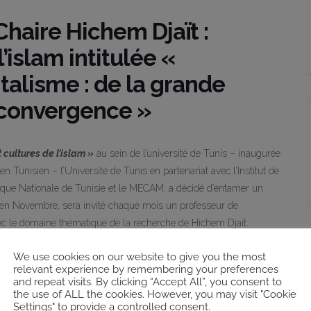
haire Hichem Djaït :
l’islam intitulée «
talisme : de la grande
 convergence »
 cultures de l’islam »
au sein de l’université de Tunis – inaugurée
Tunisien – l’Université de Tunis en partenariat avec l’Institut de
que Nationale de Tunisie et le MECAM, a décidé d’entamer un
 en Novembre, sera invité chaque mois un professeur de
ec le domaine thématique de la recherche de Hichem Djaït.
 France) sera invité le 11 Novembre 2022 à 15h30 à la Bibliothèque
We use cookies on our website to give you the most
relevant experience by remembering your preferences
ntalisme et occidentalisme : de la grande divergence à la grande
and repeat visits. By clicking “Accept All”, you consent to
the use of ALL the cookies. However, you may visit "Cookie
Settings" to provide a controlled consent.