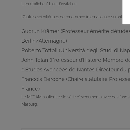
Lien d’affiche / Lien d’invitation
D’autres scientifiques de renommée internationale seront invi
Gudrun Krämer (Professeur émérite d’études 
Berlin/Allemagne)
Roberto Tottoli (Università degli Studi di Napol
John Tolan (Professeur d’Histoire Membre d
d’Etudes Avancées de Nantes Directeur du p
François Déroche (Chaire statutaire Professe
France)
Le MECAM soutient cette série d’événements avec des fonds pr
Marburg.