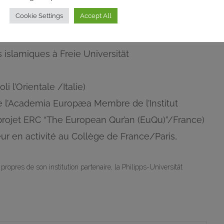
Cookie Settings
Accept All
tés à Tunis dans les mois qui suivront – parmi eux :
islamiques à Freie Universität
i l’Orientale /Italie)
e l’Academia Europæa Membre de l’Institut
rojet ERC “The European Qur’an (EuQu)”/France)
ur en activité au Collège de France/Paris,
opres de son institution partenaire, la Philipps-Universität