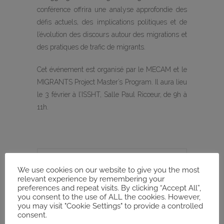
conférence offrira une analyse approfondie des
défis actuels, des implications politiques et de
l’évolution des discours autour des migrations et
des pratiques de trafic de migrants.
Cet événement est organisé par le MECAM et le
MIGRANTS Project Master’s Program. Il aura lieu
le 3 février à l’ISSHT, Salle Paul Ricœur, de 9h à
11h.
We use cookies on our website to give you the most
DATE
relevant experience by remembering your
Fév 03 2025
preferences and repeat visits. By clicking “Accept All”,
Expired!
you consent to the use of ALL the cookies. However,
you may visit "Cookie Settings" to provide a controlled
consent.