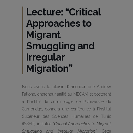
Lecture: “Critical
Approaches to
Migrant
Smuggling and
Irregular
Migration”
Nous avons le plaisir d’annoncer que Andrew
Fallone, chercheur affilié au MECAM et doctorant
à l’Institut de criminologie de l’Université de
Cambridge, donnera une conférence à l’Institut
Supérieur des Sciences Humaines de Tunis
(ISSHT) intitulée “
Critical Approaches to Migrant
Smuggling and Irregular Migration”
. Cette