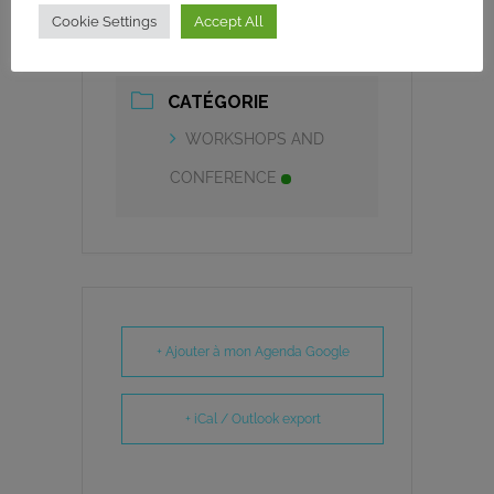
HEURE
Cookie Settings
Accept All
9h00 - 11h00
CATÉGORIE
WORKSHOPS AND
CONFERENCE
+ Ajouter à mon Agenda Google
+ iCal / Outlook export