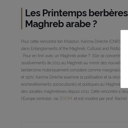
Les Printemps berbères :
Maghreb arabe ?
Pour cette rencontre Ibn Khaldun, Karima Dirèche (CNRS/Ma
dans Entanglements of the Maghreb: Cultural and Political As
: Pour en finir avec un Maghreb arabe ?”. Elle se concentre su
soulèvements de 2011 au Maghreb au miroir des nouvelles reven
berbérisme historiquement considéré comme marginalisé dans
et 1970, Karima Dirèche examine la politisation et la résis
enchevêtrements socioculturels et politiques au Maghreb, qui o
des sociétés maghrébines depuis 2011. Cette rencontre a lie
l’Europe centrale), via
ZOOM
. et est modéré par prof. Rachi