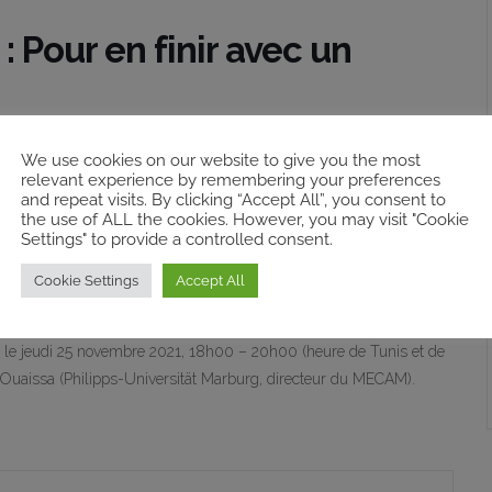
 Pour en finir avec un
We use cookies on our website to give you the most
ison Méditerranéenne des sciences de l’Homme), contributrice
relevant experience by remembering your preferences
pects of a Region in Motion, intervient sur “Les Printemps berbères
and repeat visits. By clicking “Accept All”, you consent to
r les expressions et affirmations berbères inédites dans les
the use of ALL the cookies. However, you may visit "Cookie
Settings" to provide a controlled consent.
dications des libertés et de l’Etat de droit. En étudiant le rôle du
 les protestations collectives et en se référant aux années 1960
Cookie Settings
Accept All
tance croissantes des Berbères comme une expression des
nt particulièrement reflété la pluralité ethnique et linguistique
u le jeudi 25 novembre 2021, 18h00 – 20h00 (heure de Tunis et de
d Ouaissa (Philipps-Universität Marburg, directeur du MECAM).