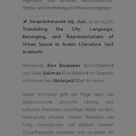
Migrations and Symbolic Reconstructions:
Testour and the Making of a Morisco Imaginary
Gesprächsrunde
(25. Juni,
14:00-15:30)
:
Translating the City: Language,
Belonging, and Representations of
Urban Space in Arabic Literature (auf
Arabisch)
Messaouda
Ben Boubaker
(
Schriftstellerin
)
und Walid
Soliman (
Schriftsteller
)
im Gespräch
mit Moncef Ben
Abdeljelil (
Beit Al-Hikma).
Dieser Workshop geht der Frage nach, wie
zeitgenössische arabische Literatur und
kulturelle Produktion zukünftige Städte vor dem
Hintergrund aktueller urbaner Realitäten wie
Krieg, Umweltkrisen und staatlich initiierter
Zukunftsprojekte entwerfen und vorstellen. Im