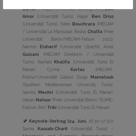
Haikel
Al-Hazgui
(Schriftsteller), Vanessa
Barish
(Philipps Universität Marburg), Anis
Ben
Amor
(Universität Tunis), Hager
Ben Driss
(Universität Tunis), Faten
Bouchrara
(MECAM
/ Universität La Manouba), Rasha
Chatta
(Freie
Universität Berlin/MECAM-Fellow 2021),
Nermin
Elsherif
(Universität Utrecht), Amel
Guizani
(MECAM Direktorin / Universität
Tunis), Rached
Khalifa
(Universität Tunis El
Manar), Cyrine
Kortas
(MECAM-
Fellow/Universität Gabes), Douja
Mamelouk
(Southern Mediterranean University Tunis),
Samira
Mechri
(Universität Tunis El Manar),
Hanan
Natour
(Freie Universität Berlin/ EUME-
Fellow), Rim
Triki
(Universität Tunis El Manar).
Keynote-Vortrag
(24. Juni,
16:30-17:30)
:
Samia
Kassab-Charfi
(Universität Tunis) –