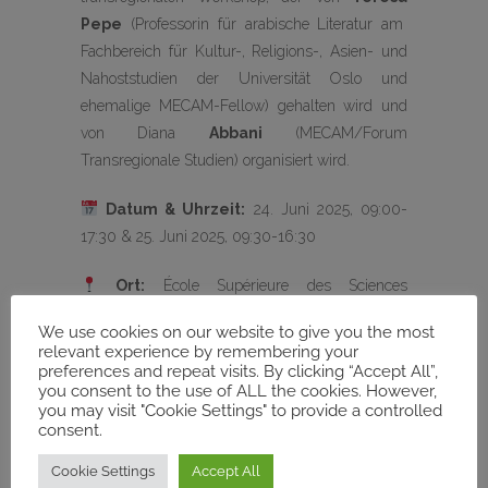
Pepe
(Professorin für arabische Literatur am
Fachbereich für Kultur-, Religions-, Asien- und
Nahoststudien der Universität Oslo und
ehemalige MECAM-Fellow) gehalten wird und
von Diana
Abbani
(MECAM/Forum
Transregionale Studien) organisiert wird.
Datum & Uhrzeit:
24. Juni 2025, 09:00-
17:30 & 25. Juni 2025, 09:30-16:30
Ort:
École Supérieure des Sciences
Économiques et Commerciales de Tunis
We use cookies on our website to give you the most
(
ESSECT
)
.
relevant experience by remembering your
preferences and repeat visits. By clicking “Accept All”,
4, rue Abou Zakaria El Hafsi- 1089 Montfleury –
you consent to the use of ALL the cookies. However,
you may visit "Cookie Settings" to provide a controlled
Tunis – 1089 Tunis
consent.
Sprecher/-innen & Moderator/-innen:
Cookie Settings
Accept All