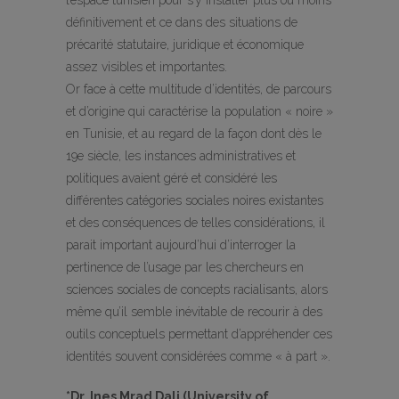
l’espace tunisien pour s’y installer plus ou moins
définitivement et ce dans des situations de
précarité statutaire, juridique et économique
assez visibles et importantes.
Or face à cette multitude d’identités, de parcours
et d’origine qui caractérise la population « noire »
en Tunisie, et au regard de la façon dont dès le
19e siècle, les instances administratives et
politiques avaient géré et considéré les
différentes catégories sociales noires existantes
et des conséquences de telles considérations, il
parait important aujourd’hui d’interroger la
pertinence de l’usage par les chercheurs en
sciences sociales de concepts racialisants, alors
même qu’il semble inévitable de recourir à des
outils conceptuels permettant d’appréhender ces
identités souvent considérées comme « à part ».
*Dr. Ines Mrad Dali (University of