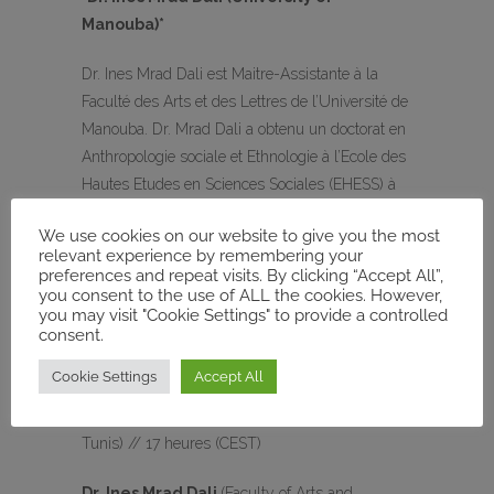
Manouba)*
Dr. Ines Mrad Dali est Maitre-Assistante à la
Faculté des Arts et des Lettres de l’Université de
Manouba. Dr. Mrad Dali a obtenu un doctorat en
Anthropologie sociale et Ethnologie à l’Ecole des
Hautes Etudes en Sciences Sociales (EHESS) à
Paris. Ses travaux ont été consacrés à l’étude des
We use cookies on our website to give you the most
communautés noires dans la société tunisienne,
relevant experience by remembering your
de l’abolition de l’esclavage à nos jours.
preferences and repeat visits. By clicking “Accept All”,
you consent to the use of ALL the cookies. However,
you may visit "Cookie Settings" to provide a controlled
consent.
Details:
Cookie Settings
Accept All
Date:
Mardi 14 juin 2022, 16 heures (heure de
Tunis) // 17 heures (CEST)
Dr. Ines Mrad Dali
(Faculty of Arts and