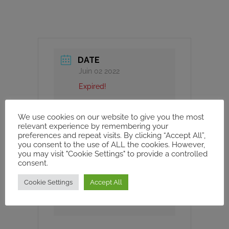
DATE
Juin 02 2022
Expired!
We use cookies on our website to give you the most
HEURE
relevant experience by remembering your
All Day
preferences and repeat visits. By clicking “Accept All”,
you consent to the use of ALL the cookies. However,
you may visit "Cookie Settings" to provide a controlled
CATÉGORIE
consent.
WORKSHOPS AND
Cookie Settings
Accept All
CONFERENCE