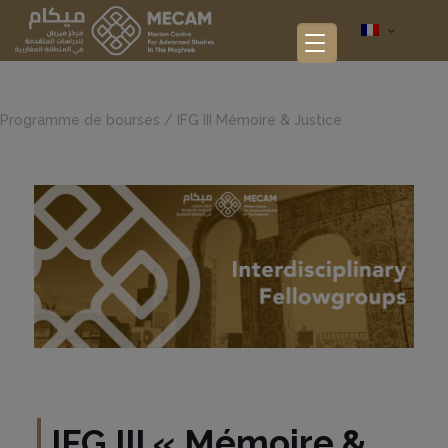
Programme de bourses
/
IFG III Mémoire & Justice
IFG III
«
Mémoire &