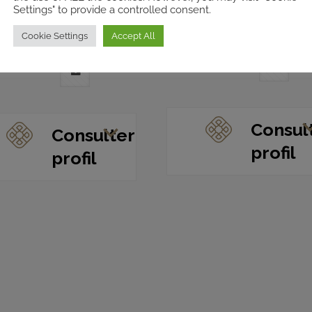
ETRANG
Settings" to provide a controlled consent.
ADMINISTRATIVE
Cookie Settings
Accept All
Consul
Consulter
profil
profil