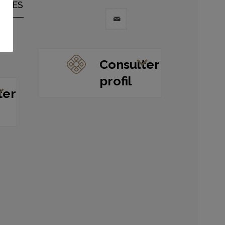
ERES
Consulter
profil
ter