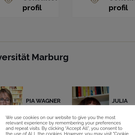
profil
profil
versität Marburg
PIA WAGNER
JULIA
HERMA
COLLABORATRICE
We use cookies on our website to give you the most
SECRET
DE LA
relevant experience by remembering your preferences
EN LAN
and repeat visits. By clicking “Accept All”, you consent to
GESTION
the use of ALL the cookies. However, you may visit "Cookie