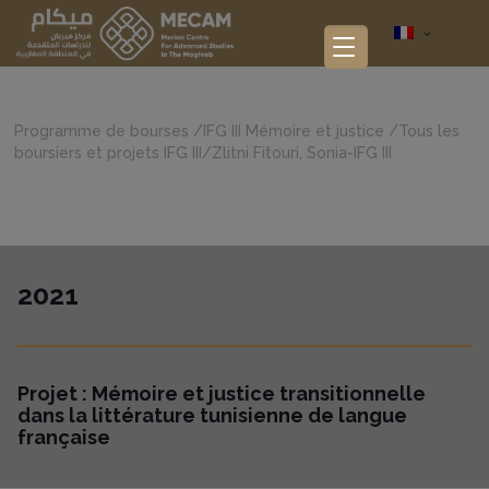
Programme de bourses
/
IFG III Mémoire et justice
/
Tous les
boursiers et projets IFG III
/
Zlitni Fitouri, Sonia-IFG III
2021
Projet : Mémoire et justice transitionnelle
dans la littérature tunisienne de langue
française