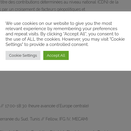
tre des contributions déterminées au niveau national (CDN) de la
 par un croisement de facteurs géopolitiques et
étique de l’État et de réduire les dépenses liées aux importations
We use cookies on our website to give you the most
 et que la production locale-nationale d’hydrocarbures diminue
relevant experience by remembering your preferences
and repeat visits. By clicking “Accept All”, you consent to
the use of ALL the cookies. However, you may visit "Cookie
Settings" to provide a controlled consent.
 transition énergétique de la Tunisie prête également attention à la
lisation de la gestion de l’énergie et la requalification de la main-
Cookie Settings
Accept All
décennies de sous-développement et de marginalisation régionale,
 le plus grand potentiel solaire photovoltaïque.
// 17:00-18:30 (heure avancée d’Europe centrale)
terranée du Sud, Tunis // Fellow, IFG IV, MECAM)