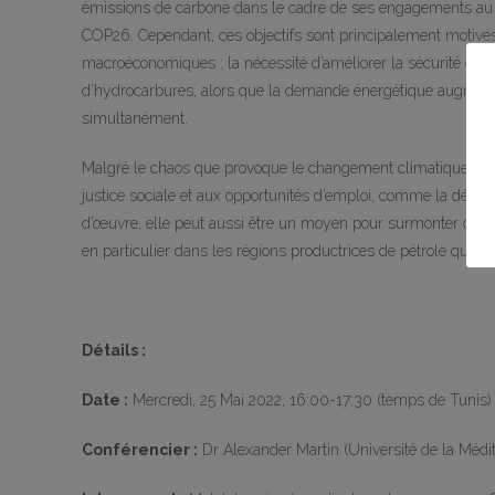
émissions de carbone dans le cadre de ses engagements au ti
COP26. Cependant, ces objectifs sont principalement motivés
macroéconomiques : la nécessité d’améliorer la sécurité énerg
d’hydrocarbures, alors que la demande énergétique augmente
simultanément.
Malgré le chaos que provoque le changement climatique, si la
justice sociale et aux opportunités d’emploi, comme la décentra
d’œuvre, elle peut aussi être un moyen pour surmonter des 
en particulier dans les régions productrices de pétrole qui ont
Détails :
Date :
Mercredi, 25 Mai 2022, 16:00-17:30 (temps de Tunis) 
Conférencier :
Dr Alexander Martin (Université de la Médi