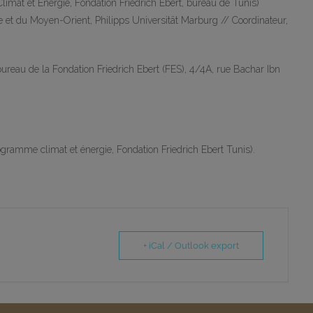
mat et Energie, Fondation Friedrich Ebert, bureau de Tunis)
e et du Moyen-Orient, Philipps Universität Marburg // Coordinateur,
bureau de la Fondation Friedrich Ebert (FES), 4/4A, rue Bachar Ibn
ramme climat et énergie, Fondation Friedrich Ebert Tunis).
+ iCal / Outlook export