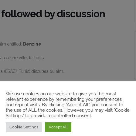
 followed by discussion
film entitled:
Benzine
au centre ville de Tunis
a (ESAC), Tunis) discutera du film.
au centre-ville de Tunis (derrière l’hôtel Africa).
We use cookies on our website to give you the most
relevant experience by remembering your preferences
and repeat visits. By clicking “Accept All”, you consent to
the use of ALL the cookies. However, you may visit "Cookie
ru il y a quelques mois. Ce dernier a choisi l’émigration clandestine
Settings" to provide a controlled consent.
ple mène une quête acharnée et désespérée qui bouleverse leur
Cookie Settings
Accept All
t austère, une Tunisie profonde où la contrebande et la tension