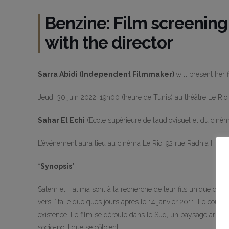
Benzine: Film screening
with the director
Sarra Abidi (Independent Filmmaker)
will present her 
Jeudi 30 juin 2022, 19h00 (heure de Tunis) au théâtre Le Rio 
Sahar El Echi
(Ecole supérieure de l’audiovisuel et du ciném
L’événement aura lieu au cinéma Le Rio, 92 rue Radhia Haddad, 
*Synopsis*
Salem et Halima sont à la recherche de leur fils unique dispa
vers l’Italie quelques jours après le 14 janvier 2011. Le cou
existence. Le film se déroule dans le Sud, un paysage aride e
socio-politique se côtoient.