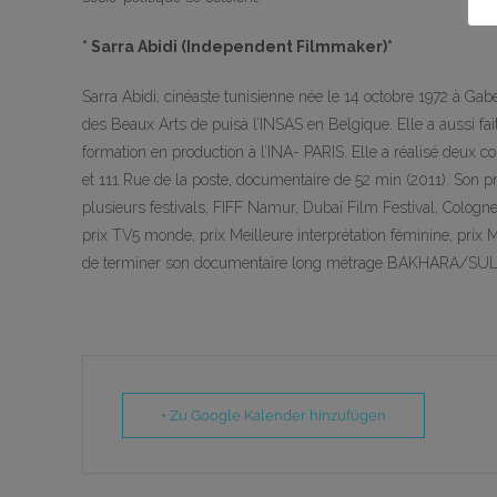
* Sarra Abidi (Independent Filmmaker)*
Sarra Abidi, cinéaste tunisienne née le 14 octobre 1972 à Gabes
des Beaux Arts de puisà l’INSAS en Belgique. Elle a aussi f
formation en production à l’INA- PARIS. Elle a réalisé deux 
et 111 Rue de la poste, documentaire de 52 min (2011). Son 
plusieurs festivals, FIFF Namur, Dubaï Film Festival, Cologne fi
prix TV5 monde, prix Meilleure interprétation féminine, prix Me
de terminer son documentaire long métrage BAKHARA/SULFUR,
+ Zu Google Kalender hinzufügen