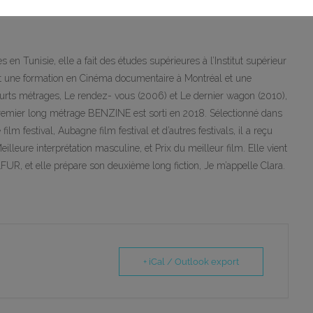
 en Tunisie, elle a fait des études supérieures à l’Institut supérieur
ait une formation en Cinéma documentaire à Montréal et une
courts métrages, Le rendez- vous (2006) et Le dernier wagon (2010),
premier long métrage BENZINE est sorti en 2018. Sélectionné dans
lm festival, Aubagne film festival et d’autres festivals, il a reçu
illeure interprétation masculine, et Prix du meilleur film. Elle vient
 et elle prépare son deuxième long fiction, Je m’appelle Clara.
+ iCal / Outlook export