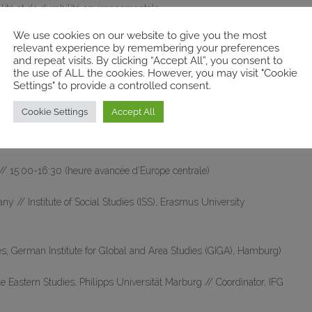
lité et de durabilité environnementale.
We use cookies on our website to give you the most
s de la période postcoloniale et ces relations évoluent toujours
relevant experience by remembering your preferences
 projet adopte une approche comparative d’études de cas, utilisant
and repeat visits. By clicking “Accept All”, you consent to
the use of ALL the cookies. However, you may visit "Cookie
nalyse de données statistiques.
Settings" to provide a controlled consent.
Cookie Settings
Accept All
// 15:00-16:30 (heure avancée d’Europe centrale)
 // Institute of Social Studies (ISS), Erasmus University
es, German Institute for Global and Area Studies (GIGA), Hamburg)
e Eastern Studies, Philipps Universität Marburg // Coordinator, IFG