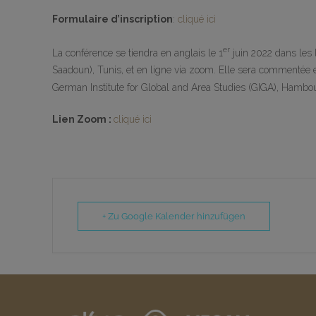
Formulaire d’inscription
:
cliqué ici
er
La conférence se tiendra en anglais le 1
juin 2022 dans les
Saadoun), Tunis, et en ligne via zoom. Elle sera commentée en
German Institute for Global and Area Studies (GIGA), Hambou
Lien Zoom :
cliqué ici
+ Zu Google Kalender hinzufügen