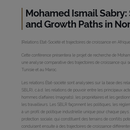
Mohamed Ismail Sabry: 
and Growth Paths in Nor
[Relations Etat-Société et trajectoires de croissance en Afriqu
Cette conférence présentera le projet de recherche de Moham
une analyse comparative des trajectoires de croissance qui se
Tunisie et au Maroc.
Les relations État-société sont analysées sur la base des relat
SBLR), c.à.d. les relations de pouvoir entre les principaux act
hommes d’affaires (magnats), les propriétaires et les gestion
les travailleurs. Les SBLR façonnent les politiques, les règlem
à un profil de politique industrielle unique pour chaque pays. 
protection sociale, qui constituent des terrains de conflits pot
conduisent ensuite à des trajectoires de croissance différente