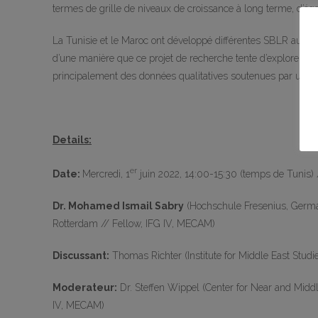
termes de grille de niveaux de croissance à long terme, d’éga
La Tunisie et le Maroc ont développé différentes SBLR au cour
d’une manière que ce projet de recherche tente d’explorer. Le
principalement des données qualitatives soutenues par une a
Details:
er
Date:
Mercredi, 1
juin 2022, 14:00-15:30 (temps de Tunis) 
Dr. Mohamed Ismail Sabry
(Hochschule Fresenius, Germany
Rotterdam // Fellow, IFG IV, MECAM)
Discussant:
Thomas Richter (Institute for Middle East Studi
Moderateur:
Dr. Steffen Wippel (Center for Near and Middl
IV, MECAM)